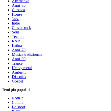
Alternative
Anni '80
Classica
House
Jazz
Indie
Classic rock
Soul
Techno
R&B
Latina
Anni '70
Musica tradizionale
Anni '90
Trance
Heavy metal
Ambient
Discofox
Gospel
Temi più popolari
Notizie
Cultura
Lo sport