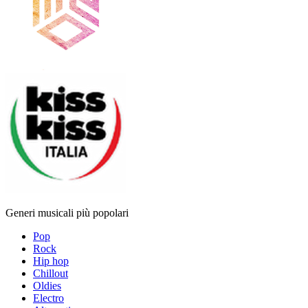
Generi musicali più popolari
Pop
Rock
Hip hop
Chillout
Oldies
Electro