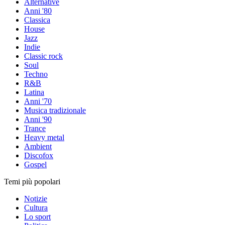
Alternative
Anni '80
Classica
House
Jazz
Indie
Classic rock
Soul
Techno
R&B
Latina
Anni '70
Musica tradizionale
Anni '90
Trance
Heavy metal
Ambient
Discofox
Gospel
Temi più popolari
Notizie
Cultura
Lo sport