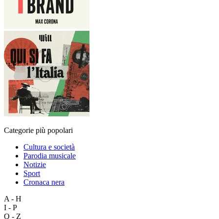
Categorie più popolari
Cultura e società
Parodia musicale
Notizie
Sport
Cronaca nera
A - H
I - P
Q - Z