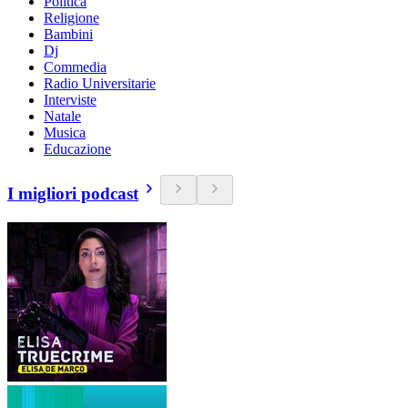
Politica
Religione
Bambini
Dj
Commedia
Radio Universitarie
Interviste
Natale
Musica
Educazione
I migliori podcast