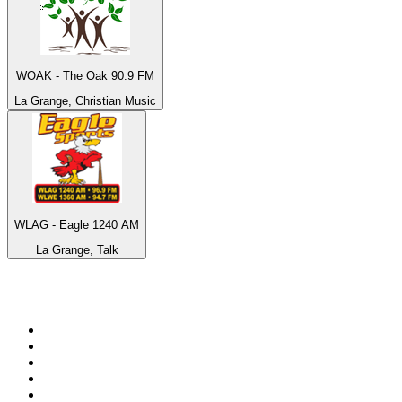
WOAK - The Oak 90.9 FM
La Grange, Christian Music
WLAG - Eagle 1240 AM
La Grange, Talk
Top su
radio.it
1
.
Radio 24 - Il sole 24 ore
2
.
Hirschmilch Chillout Channel
3
.
Südtirol 1
4
.
RAI Radio 1
5
.
Radio 105 FM