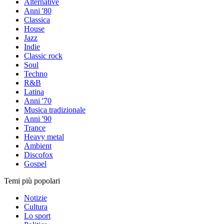
Alternative
Anni '80
Classica
House
Jazz
Indie
Classic rock
Soul
Techno
R&B
Latina
Anni '70
Musica tradizionale
Anni '90
Trance
Heavy metal
Ambient
Discofox
Gospel
Temi più popolari
Notizie
Cultura
Lo sport