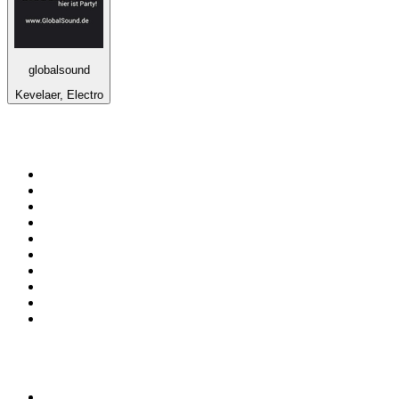
globalsound
Kevelaer, Electro
Top su
radio.it
1
.
Radio 24 - Il sole 24 ore
2
.
Hirschmilch Chillout Channel
3
.
Südtirol 1
4
.
Radio 105 FM
5
.
RAI Radio 1
6
.
Radio Deejay
7
.
Radio Sportiva
8
.
Radio Freccia
9
.
m2o
10
.
Radio Kiss Kiss Italia
Top 100 podcast in
Italia
1
.
Elisa True Crime