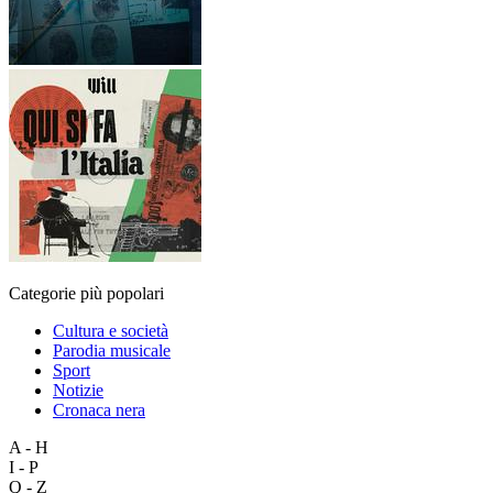
Categorie più popolari
Cultura e società
Parodia musicale
Sport
Notizie
Cronaca nera
A - H
I - P
Q - Z