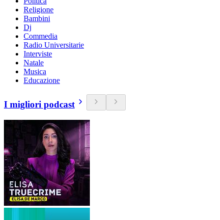
Politica
Religione
Bambini
Dj
Commedia
Radio Universitarie
Interviste
Natale
Musica
Educazione
I migliori podcast