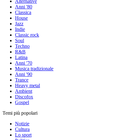
Alternative
Anni '80
Classica
House
Jazz
Indie
Classic rock
Soul
Techno
R&B
Latina
Anni '70
Musica tradizionale
Anni '90
Trance
Heavy metal
Ambient
Discofox
Gospel
Temi più popolari
Notizie
Cultura
Lo sport