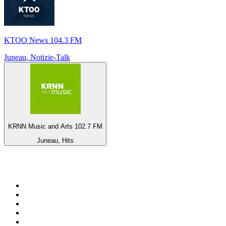
KTOO News 104.3 FM
Juneau, Notizie-Talk
KRNN Music and Arts 102.7 FM
Juneau, Hits
Top su
radio.it
1
.
Radio 24 - Il sole 24 ore
2
.
Hirschmilch Chillout Channel
3
.
Südtirol 1
4
.
Radio 105 FM
5
.
RAI Radio 1