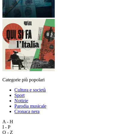
Categorie più popolari
Cultura e società
Sport
Notizie
Parodia musicale
Cronaca nera
A - H
I - P
Q - Z