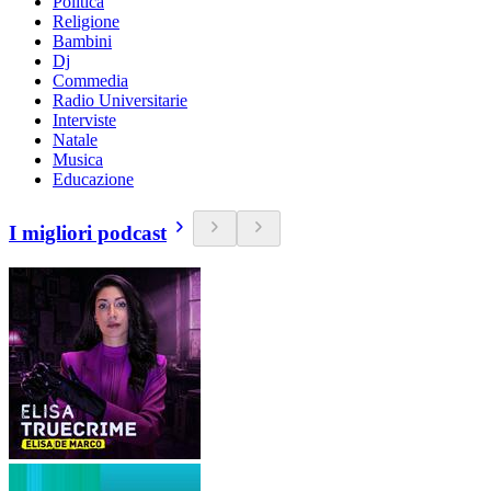
Politica
Religione
Bambini
Dj
Commedia
Radio Universitarie
Interviste
Natale
Musica
Educazione
I migliori podcast