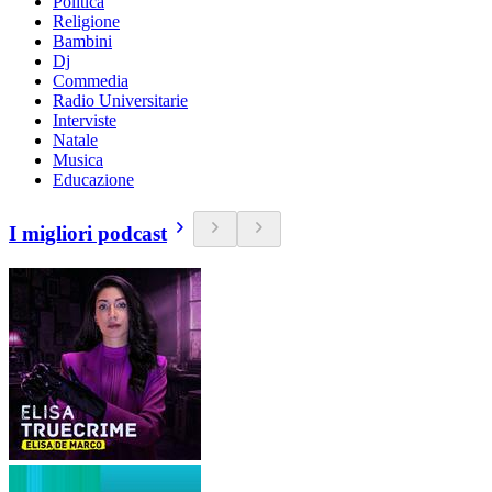
Politica
Religione
Bambini
Dj
Commedia
Radio Universitarie
Interviste
Natale
Musica
Educazione
I migliori podcast