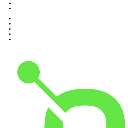
4
.
SEIETRENTA - La rassegna stampa di Chora Media
5
.
Il podcast di Alessandro Barbero: Lezioni e Conferenze di
Storia
6
.
The Bull - Il tuo podcast di finanza personale
7
.
Alessandro Barbero Podcast - La Storia
8
.
Black Box - La scatola nera della finanza
9
.
Sky Crime Podcast
10
.
Qui si fa l'Italia