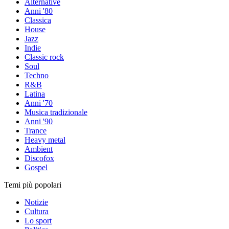
Alternative
Anni '80
Classica
House
Jazz
Indie
Classic rock
Soul
Techno
R&B
Latina
Anni '70
Musica tradizionale
Anni '90
Trance
Heavy metal
Ambient
Discofox
Gospel
Temi più popolari
Notizie
Cultura
Lo sport