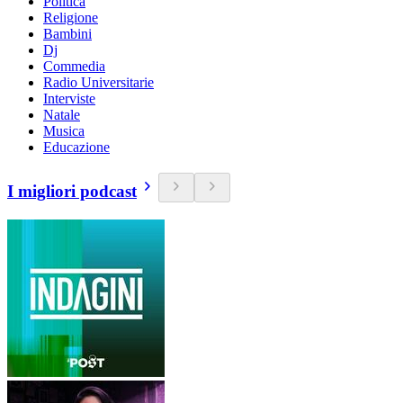
Politica
Religione
Bambini
Dj
Commedia
Radio Universitarie
Interviste
Natale
Musica
Educazione
I migliori podcast