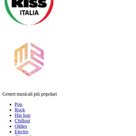
Generi musicali più popolari
Pop
Rock
Hip hop
Chillout
Oldies
Electro