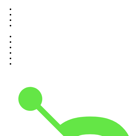
1
.
Indagini
2
.
Elisa True Crime
3
.
La Zanzara
4
.
Il podcast di Alessandro Barbero: Lezioni e Conferenze di
Storia
5
.
SEIETRENTA - La rassegna stampa di Chora Media
6
.
Black Box - La scatola nera della finanza
7
.
Qui si fa l'Italia
8
.
The Bull - Il tuo podcast di finanza personale
9
.
SUPERNOVA
10
.
Passa dal BSMT