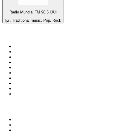
Radio Mundial FM 96,5 IJUI
Ijui, Traditional music, Pop, Rock
Top su
radio.it
1
.
Radio 24 - Il sole 24 ore
2
.
Hirschmilch Chillout Channel
3
.
Südtirol 1
4
.
Radio 105 FM
5
.
RAI Radio 1
6
.
Radio Deejay
7
.
Radio Sportiva
8
.
Radio Freccia
9
.
Radio Kiss Kiss Italia
10
.
m2o
Top 100 podcast in
Italia
1
.
Indagini
2
.
Elisa True Crime
3
.
La Zanzara