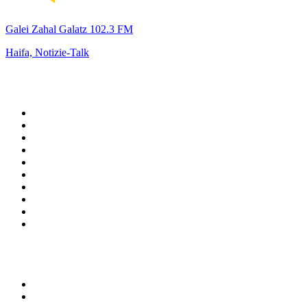
Galei Zahal Galatz 102.3 FM
Haifa, Notizie-Talk
Top su
radio.it
1
.
Radio 24 - Il sole 24 ore
2
.
Hirschmilch Chillout Channel
3
.
Südtirol 1
4
.
Radio 105 FM
5
.
RAI Radio 1
6
.
Radio Deejay
7
.
Radio Sportiva
8
.
Radio Freccia
9
.
m2o
10
.
Radio Kiss Kiss Italia
Top 100 podcast in
Italia
1
.
Elisa True Crime
2
.
Indagini