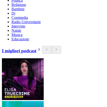
Politica
Religione
Bambini
Dj
Commedia
Radio Universitarie
Interviste
Natale
Musica
Educazione
I migliori podcast