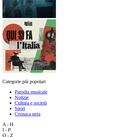
Categorie più popolari
Parodia musicale
Notizie
Cultura e società
Sport
Cronaca nera
A - H
I - P
Q - Z