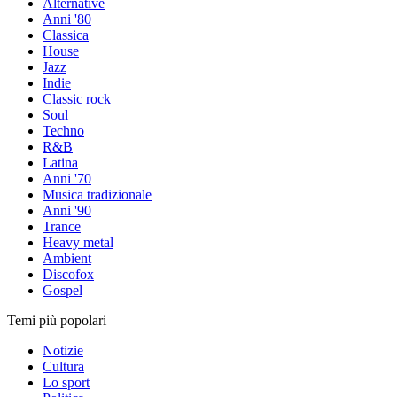
Alternative
Anni '80
Classica
House
Jazz
Indie
Classic rock
Soul
Techno
R&B
Latina
Anni '70
Musica tradizionale
Anni '90
Trance
Heavy metal
Ambient
Discofox
Gospel
Temi più popolari
Notizie
Cultura
Lo sport