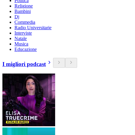
Politica
Religione
Bambini
Dj
Commedia
Radio Universitarie
Interviste
Natale
Musica
Educazione
I migliori podcast