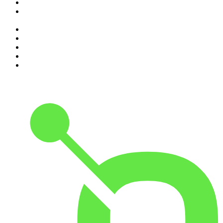
4
.
SEIETRENTA - La rassegna stampa di Chora Media
5
.
Il podcast di Alessandro Barbero: Lezioni e Conferenze di
Storia
6
.
Black Box - La scatola nera della finanza
7
.
Qui si fa l'Italia
8
.
The Bull - Il tuo podcast di finanza personale
9
.
Alessandro Barbero Podcast - La Storia
10
.
SUPERNOVA