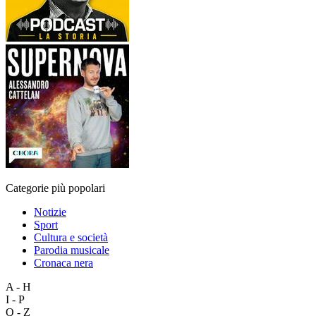
Categorie più popolari
Notizie
Sport
Cultura e società
Parodia musicale
Cronaca nera
A - H
I - P
Q - Z