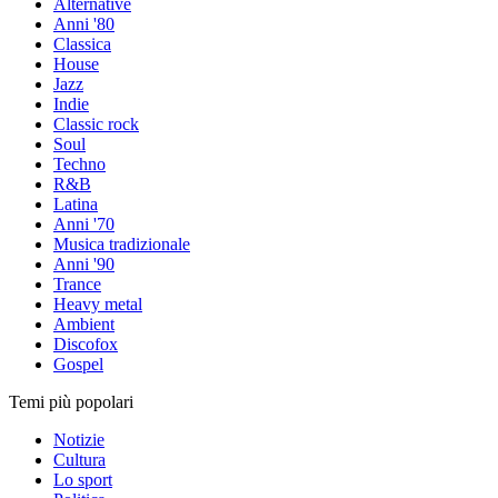
Alternative
Anni '80
Classica
House
Jazz
Indie
Classic rock
Soul
Techno
R&B
Latina
Anni '70
Musica tradizionale
Anni '90
Trance
Heavy metal
Ambient
Discofox
Gospel
Temi più popolari
Notizie
Cultura
Lo sport