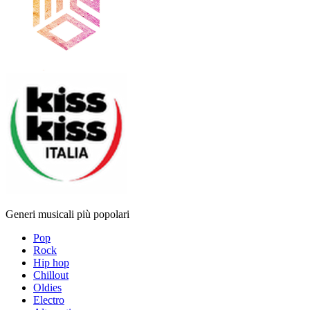
Generi musicali più popolari
Pop
Rock
Hip hop
Chillout
Oldies
Electro