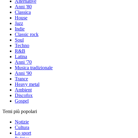
Alternative
Anni '80
Classica
House
Jazz
Indie
Classic rock
Soul
Techno
R&B
Latina
Anni '70
Musica tradizionale
Anni '90
Trance
Heavy metal
Ambient
Discofox
Gospel
Temi più popolari
Notizie
Cultura
Lo sport