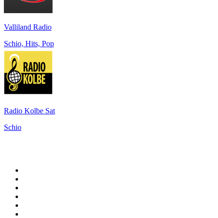
Valliland Radio
Schio, Hits, Pop
Radio Kolbe Sat
Schio
Top su
radio.it
1
.
Radio 24 - Il sole 24 ore
2
.
Hirschmilch Chillout Channel
3
.
Südtirol 1
4
.
Radio 105 FM
5
.
RAI Radio 1
6
.
Radio Deejay