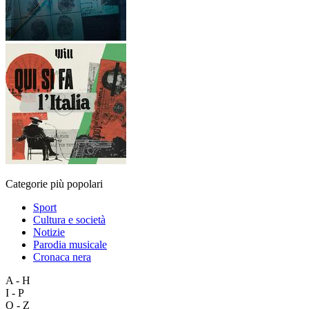
Categorie più popolari
Sport
Cultura e società
Notizie
Parodia musicale
Cronaca nera
A - H
I - P
Q - Z