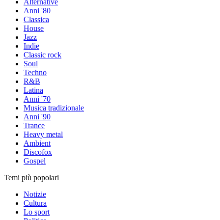
Alternative
Anni '80
Classica
House
Jazz
Indie
Classic rock
Soul
Techno
R&B
Latina
Anni '70
Musica tradizionale
Anni '90
Trance
Heavy metal
Ambient
Discofox
Gospel
Temi più popolari
Notizie
Cultura
Lo sport