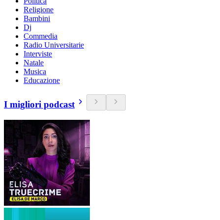
Politica
Religione
Bambini
Dj
Commedia
Radio Universitarie
Interviste
Natale
Musica
Educazione
I migliori podcast