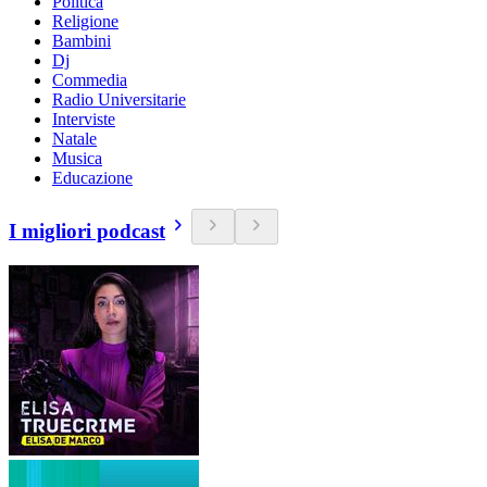
Politica
Religione
Bambini
Dj
Commedia
Radio Universitarie
Interviste
Natale
Musica
Educazione
I migliori podcast