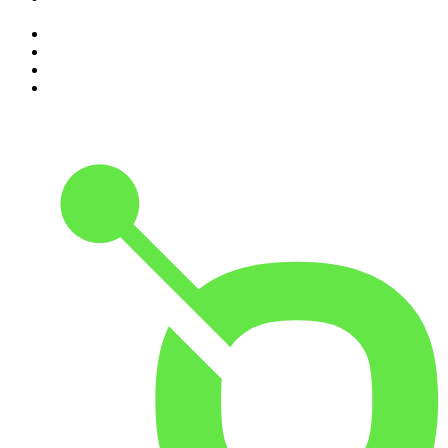
Storia
7
.
The Bull - Il tuo podcast di finanza personale
8
.
Alessandro Barbero Podcast - La Storia
9
.
Sky Crime Podcast
10
.
Black Box - La scatola nera della finanza