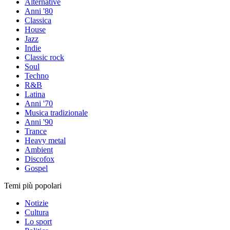
Alternative
Anni '80
Classica
House
Jazz
Indie
Classic rock
Soul
Techno
R&B
Latina
Anni '70
Musica tradizionale
Anni '90
Trance
Heavy metal
Ambient
Discofox
Gospel
Temi più popolari
Notizie
Cultura
Lo sport