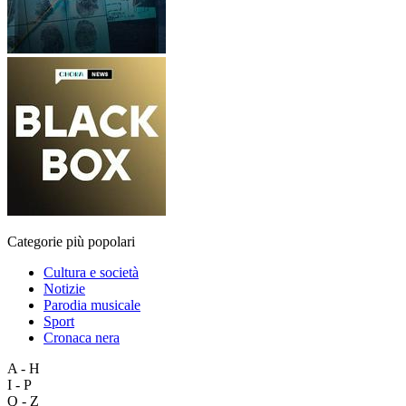
Categorie più popolari
Cultura e società
Notizie
Parodia musicale
Sport
Cronaca nera
A - H
I - P
Q - Z