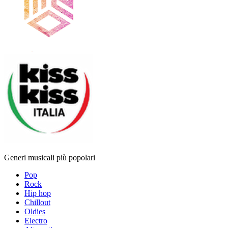
Generi musicali più popolari
Pop
Rock
Hip hop
Chillout
Oldies
Electro