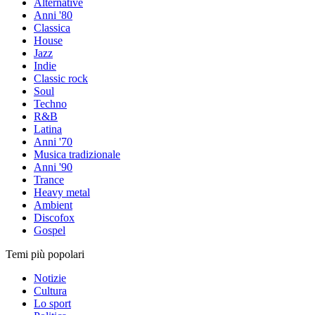
Alternative
Anni '80
Classica
House
Jazz
Indie
Classic rock
Soul
Techno
R&B
Latina
Anni '70
Musica tradizionale
Anni '90
Trance
Heavy metal
Ambient
Discofox
Gospel
Temi più popolari
Notizie
Cultura
Lo sport